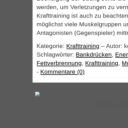
werden, um Verletzungen zu ver
Krafttraining ist auch zu beachte
möglichst viele Muskelgruppen u
Antagonisten (Gegenspieler) mittr
Kategorie:
Krafttraining
– Autor: k
Schlagwörter:
Bankdrücken
,
Ener
Fettverbrennung
,
Krafttraining
,
M
-
Kommentare (0)
©
kondition.de
– aufgepe
Impressum
|
Datenschut