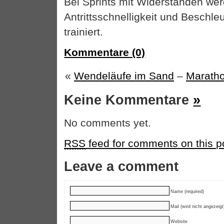
Bei Sprints mit Widerständen we
Antrittsschnelligkeit und Beschle
trainiert.
Kommentare (0)
«
Wendeläufe im Sand
–
Maratho
Keine Kommentare
»
No comments yet.
RSS
feed for comments on this p
Leave a comment
Name (required)
Mail (wird nicht angezeigt
Website