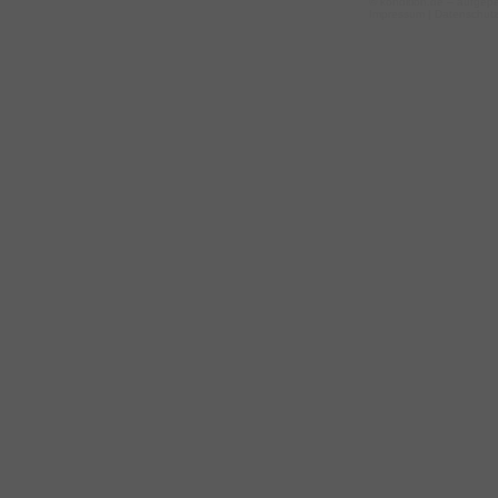
©
kondition.de
– aufgepe
Impressum
|
Datenschut