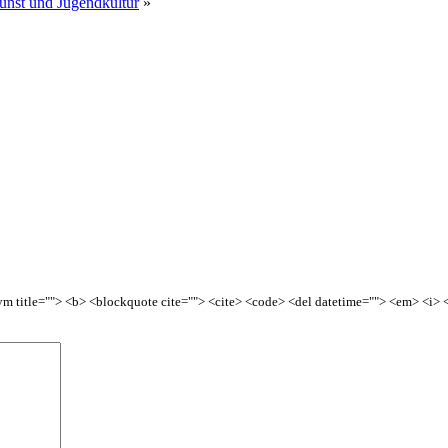
nst und Jugendkultur
»
onym title=""> <b> <blockquote cite=""> <cite> <code> <del datetime=""> <em> <i> <