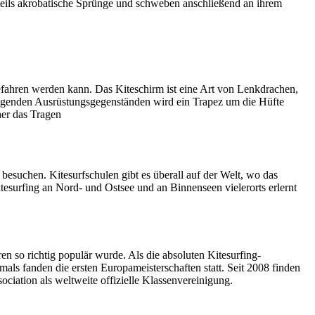
r teils akrobatische Sprünge und schweben anschließend an ihrem
gefahren werden kann. Das Kiteschirm ist eine Art von Lenkdrachen,
dlegenden Ausrüstungsgegenständen wird ein Trapez um die Hüfte
her das Tragen
besuchen. Kitesurfschulen gibt es überall auf der Welt, wo das
tesurfing an Nord- und Ostsee und an Binnenseen vielerorts erlernt
en so richtig populär wurde. Als die absoluten Kitesurfing-
ls fanden die ersten Europameisterschaften statt. Seit 2008 finden
ociation als weltweite offizielle Klassenvereinigung.