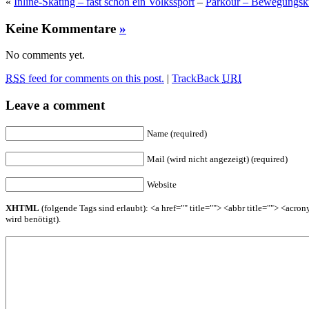
«
Inline-Skating – fast schon ein Volkssport
–
Parkour – Bewegungsku
Keine Kommentare
»
No comments yet.
RSS
feed for comments on this post.
|
TrackBack
URI
Leave a comment
Name (required)
Mail (wird nicht angezeigt) (required)
Website
XHTML
(folgende Tags sind erlaubt): <a href="" title=""> <abbr title=""> <acr
wird benötigt).