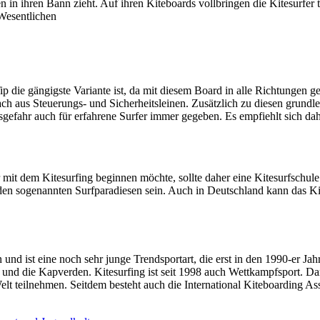
n in ihren Bann zieht. Auf ihren Kiteboards vollbringen die Kitesurfe
Wesentlichen
p die gängigste Variante ist, da mit diesem Board in alle Richtungen 
ach aus Steuerungs- und Sicherheitsleinen. Zusätzlich zu diesen grun
sgefahr auch für erfahrene Surfer immer gegeben. Es empfiehlt sich da
 mit dem Kitesurfing beginnen möchte, sollte daher eine Kitesurfschule 
 den sogenannten Surfparadiesen sein. Auch in Deutschland kann das Ki
d ist eine noch sehr junge Trendsportart, die erst in den 1990-er Jahr
und die Kapverden. Kitesurfing ist seit 1998 auch Wettkampfsport. Dama
elt teilnehmen. Seitdem besteht auch die International Kiteboarding Ass