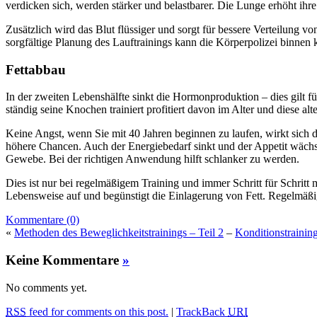
verdicken sich, werden stärker und belastbarer. Die Lunge erhöht ih
Zusätzlich wird das Blut flüssiger und sorgt für bessere Verteilung
sorgfältige Planung des Lauftrainings kann die Körperpolizei binnen 
Fettabbau
In der zweiten Lebenshälfte sinkt die Hormonproduktion – dies gilt
ständig seine Knochen trainiert profitiert davon im Alter und diese a
Keine Angst, wenn Sie mit 40 Jahren beginnen zu laufen, wirkt sic
höhere Chancen. Auch der Energiebedarf sinkt und der Appetit wächst. 
Gewebe. Bei der richtigen Anwendung hilft schlanker zu werden.
Dies ist nur bei regelmäßigem Training und immer Schritt für Schritt mö
Lebensweise auf und begünstigt die Einlagerung von Fett. Regelmäßige
Kommentare (0)
«
Methoden des Beweglichkeitstrainings – Teil 2
–
Konditionstrainin
Keine Kommentare
»
No comments yet.
RSS
feed for comments on this post.
|
TrackBack
URI