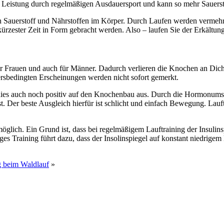
re Leistung durch regelmäßigen Ausdauersport und kann so mehr Sauers
 von Sauerstoff und Nährstoffen im Körper. Durch Laufen werden verme
kürzester Zeit in Form gebracht werden. Also – laufen Sie der Erkältun
 für Frauen und auch für Männer. Dadurch verlieren die Knochen an D
ltersbedingten Erscheinungen werden nicht sofort gemerkt.
h dies auch noch positiv auf den Knochenbau aus. Durch die Hormonum
Der beste Ausgleich hierfür ist schlicht und einfach Bewegung. Lauftra
glich. Ein Grund ist, dass bei regelmäßigem Lauftraining der Insulinspie
s Training führt dazu, dass der Insolinspiegel auf konstant niedrigem 
g beim Waldlauf
»