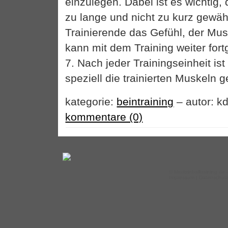
einzulegen. Dabei ist es wichtig,
zu lange und nicht zu kurz gewähl
Trainierende das Gefühl, der Musk
kann mit dem Training weiter for
7. Nach jeder Trainingseinheit ist
speziell die trainierten Muskeln 
kategorie:
beintraining
– autor: kd
kommentare (0)
©
Medizinballtraining.de
–
Impressum
|
Datenschut