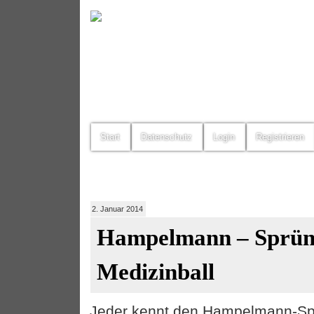
Start
Datenschutz
Login
Registrieren
2. Januar 2014
Hampelmann – Sprün
Medizinball
Jeder kennt den Hampelmann-Sp